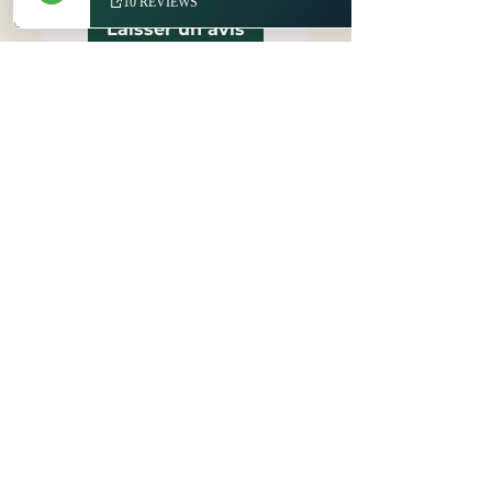
Laisser un avis
© 2022 par Expédition Détroit, LLC
Fièrement créé avec
Wix.com
En savoir plus sur nous
Divulgations / Politique de
confidentialité
Contact
(734) 821-6416