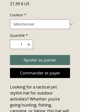
Prix
21,99 $ US
Couleur
*
Quantité
*
Ajouter au panier
Commander et payer
Looking for a tactical yet
stylish hat for outdoor
activities? Whether you’re
going hunting, fishing,
camping, or hiking, this hat will