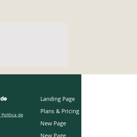
Landing Page
 de
Plans & Pricing
 Política de
New Page
New Page