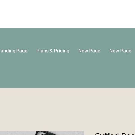
Landing Page
Plans & Pricing
New Page
New Page