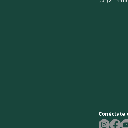
(734) 821-6416
Conéctate 