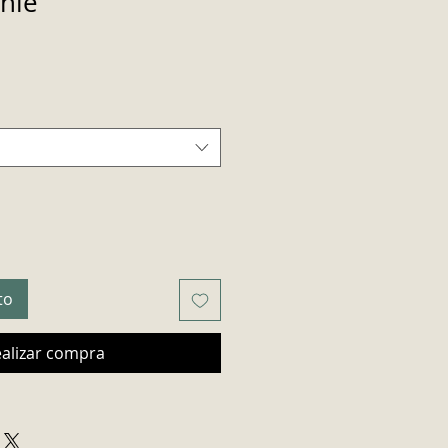
nie
to
alizar compra